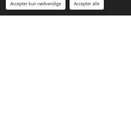
Accepter kun nødvendige
Accepter alle
Dansk
English
Velfyld ApS
Adelers Allé 155
4540 Fårevejle, Danmark
CVR: 45302830
info@velfyld.dk
Tlf: +45 71 74 68 68
Links
Om os
Lønproduktion
Private Label
Miljø & Kvalitet
Kontakt
Miljøvenlig produktion